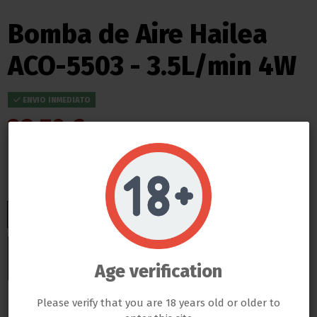
Bomba de Aire Hailea
ACO-5503 - 3.5L/min 4W
ENVIO INMEDIATO
28,70 €
Impuestos incluidos
ENTREGA EN 24/48 HORAS DESDE SU SALIDA DEL ALMACEN
Do not show again.
LLAMAS GROW NO VENDE ABSOLUTAMENTE NINGÚN PRODUCTO QUE ESTE FUERA DE LA LEY
TODOS LOS PRODUCTOS QUE SE VENDEN EN ESTA WEB SON EXCLUSIVAMENTE PARA LA HORTICULTURA
PROFESIONAL
LAS SEMILLAS DEL PROPIO BANCO DE LLAMAS GROW SON EXCLUSIVAS PARA EL COLECCIONISMO, NO SE PUEDE
Añadir al carrito
GERMINAR NI CULTIVAR, SI ALGÚN CLIENTE DE LLAMAS GROW NO RESPETA LA LEY SERÁ BAJO SU
Age verification
RESPONSABILIDAD
LLAMAS GROW NO SE HACE RESPONSABLE DE LAS ILEGALIDADES COMETIDAS POR LOS CLIENTES
Please verify that you are 18 years old or older to