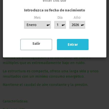
enter this site
Introduzca su fecha de nacimiento
Mes
Dia
Año
MUCHAS GRACIAS POR CONFIAR EN LLAMAS GROW
Descripción
Salir
Entrar
El producto posee avanzado sistema de compresión de aire,
sistema de amortiguación y el silenciador de niveles
múltiples que es extremadamente bajo en ruido.
La estructura es compacta, ofrece una larga vida y unos
resultados con un mínimo consumo energético.
Mantiene el caudal de aire constante y la presión.
Características: